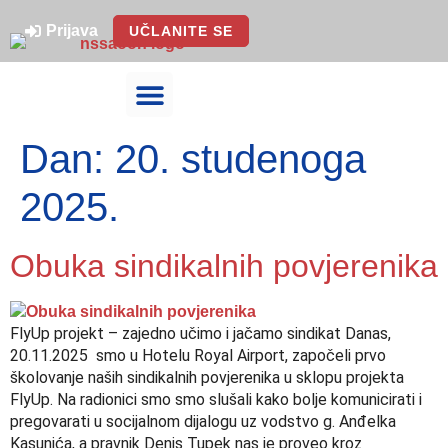
Prijava
UČLANITE SE
Tijela sindikata
Članstvo u sindikatu
ZA ČLANOVE
Dan:
20. studenoga
2025.
Obuka sindikalnih povjerenika
FlyUp projekt – zajedno učimo i jačamo sindikat Danas,
20.11.2025 smo u Hotelu Royal Airport, započeli prvo
školovanje naših sindikalnih povjerenika u sklopu projekta
FlyUp. Na radionici smo smo slušali kako bolje komunicirati i
pregovarati u socijalnom dijalogu uz vodstvo g. Anđelka
Kasunića, a pravnik Denis Tupek nas je proveo kroz