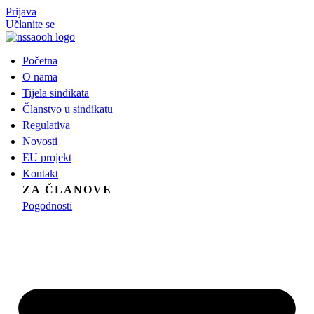
Idi
Prijava
na
Učlanite se
sadržaj
Početna
O nama
Tijela sindikata
Članstvo u sindikatu
Regulativa
Novosti
EU projekt
Kontakt
ZA ČLANOVE
Pogodnosti