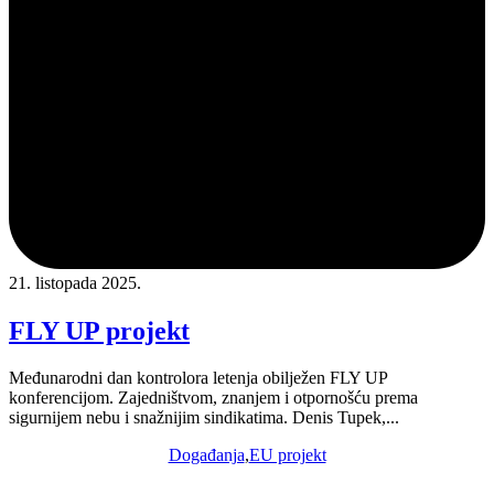
21. listopada 2025.
FLY UP projekt
Međunarodni dan kontrolora letenja obilježen FLY UP
konferencijom. Zajedništvom, znanjem i otpornošću prema
sigurnijem nebu i snažnijim sindikatima. Denis Tupek,...
Događanja
,
EU projekt