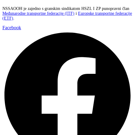
NSSAOOH je zajedno s granskim sindikatom HSZL I ZP punopravni član
Međunarodne transportne federacije (ITF)
i
Europske transportne federacije
(ETF)
.
Facebook