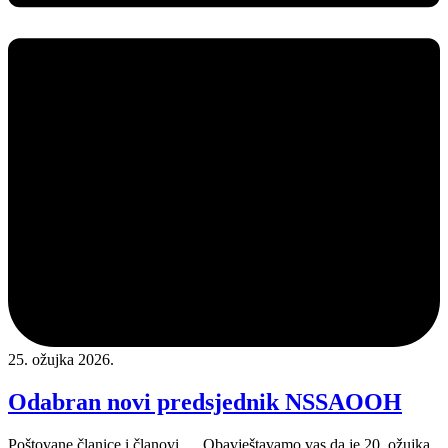
25. ožujka 2026.
Odabran novi predsjednik NSSAOOH
Poštovane članice i članovi, Obavještavamo vas da je 20. ožujka